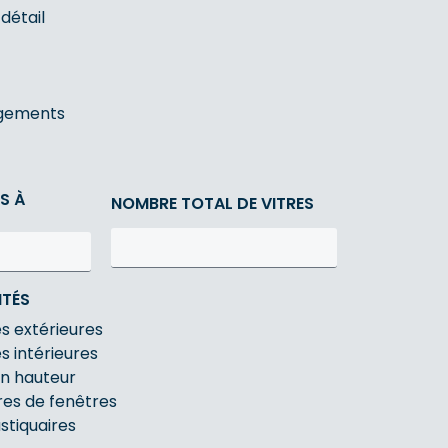
étail
ogements
S À
NOMBRE TOTAL DE VITRES
ITÉS
es extérieures
s intérieures
en hauteur
es de fenêtres
stiquaires